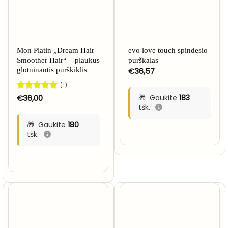
Mon Platin „Dream Hair
evo love touch spindesio
Smoother Hair“ – plaukus
purškalas
glotninantis purškiklis
€
36,57
(1)
Įvertinimas:
€
36,00
Gaukite
183
5
iš 5
tšk.
Gaukite
180
tšk.