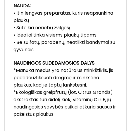
NAUDA:
• Itin lengvas preparatas, kuris neapsunkina
plaukų
• Suteikia neriebų žvilgesį
• Idealiai tinka visiems plaukų tipams
• Be sulfatų, parabenų, neatlikti bandymai su
gyvūnais.
NAUDINGOS SUDEDAMOSIOS
DALYS:
*Manuka medus yra natūralus minkštiklis, jis
padedaužfiksuoti drėgmę ir minkština
plaukus, kad jie taptų lankstesni.
*Ekologiškas greipfrutų (lot. Citrus Grandis)
ekstraktas turi didelį kiekį vitaminų C ir E, jų
naudingosios savybės puikiai atkuria sausus ir
pažeistus plaukus.