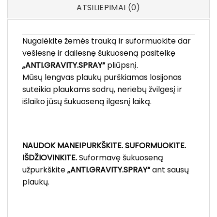
ATSILIEPIMAI (0)
Nugalėkite žemės trauką ir suformuokite dar
vešlesnę ir dailesnę šukuoseną pasitelkę
„ANTI.GRAVITY.SPRAY“
pliūpsnį.
Mūsų lengvas plaukų purškiamas losijonas
suteikia plaukams sodrų, neriebų žvilgesį ir
išlaiko jūsų šukuoseną ilgesnį laiką.
NAUDOK MANE!
PURKŠKITE. SUFORMUOKITE.
IŠDŽIOVINKITE.
Suformavę šukuoseną
užpurkškite
„ANTI.GRAVITY.SPRAY“
ant sausų
plaukų.