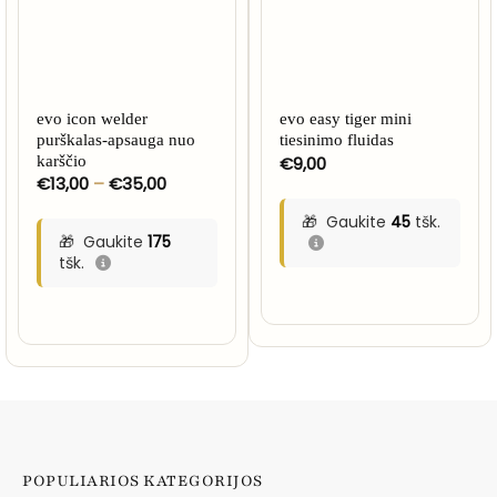
evo icon welder
evo easy tiger mini
purškalas-apsauga nuo
tiesinimo fluidas
karščio
€
9,00
Price
€
13,00
–
€
35,00
range:
€13,00
Gaukite
45
tšk.
through
Gaukite
175
€35,00
tšk.
POPULIARIOS KATEGORIJOS