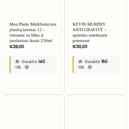
Mon Platin Multifunkcinis
KEVIN MURPHY
plaukų kremas 12 –
ANTI.GRAVITY –
viename su šilku ir
apimties suteikianti
juodaisiais ikrais 250ml
priemonė
€
28,00
€
30,00
Gaukite
140
Gaukite
150
tšk.
tšk.