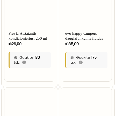
Previa Atstatantis
evo happy campers
kondicionierius, 250 ml
daugiafunkcinis fluidas
€
26,00
€
35,00
Gaukite
130
Gaukite
175
tšk.
tšk.