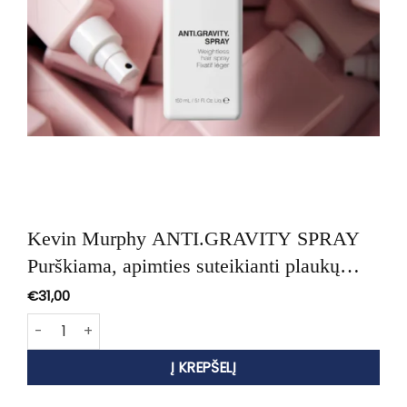
Kevin Murphy ANTI.GRAVITY SPRAY
Purškiama, apimties suteikianti plaukų
formavimo priemonė, 150ml
€
31,00
produkto kiekis: Kevin Murphy ANTI.GRAVITY SPRAY Purškia
Į KREPŠELĮ