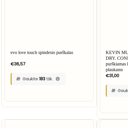
evo love touch spindesio purškalas
KEVIN M
DRY. COND
€
36,57
purškiamas 
plaukams
€
31,00
Gaukite
183
tšk.
Gauk