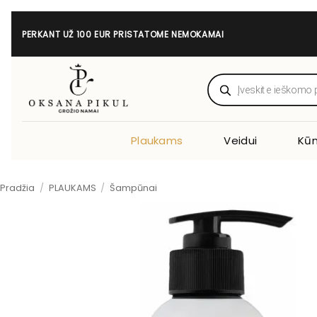
Skip
to
PERKANT UŽ 100 EUR PRISTATOME NEMOKAMAI
content
Products
search
Plaukams
Veidui
Kūn
Pradžia
/
PLAUKAMS
/
Šampūnai