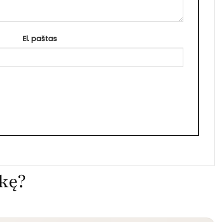
El. paštas
ekę?