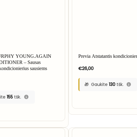
URPHY YOUNG.AGAIN
Previa Atstatantis kondicionie
ITIONER – Sausas
€
26,00
kondicionierius sausiems
Gaukite
130
tšk.
ite
155
tšk.