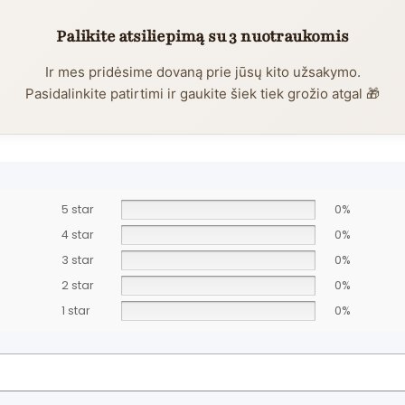
Palikite atsiliepimą su 3 nuotraukomis
Ir mes pridėsime dovaną prie jūsų kito užsakymo.
Pasidalinkite patirtimi ir gaukite šiek tiek grožio atgal 🎁
5 star
0%
4 star
0%
3 star
0%
2 star
0%
1 star
0%