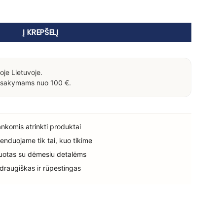
ics Hydro Root Strengthening Shampoo – stiprinantis šampūn
Į KREPŠELĮ
oje Lietuvoje.
sakymams nuo 100 €.
rankomis atrinkti produktai
enduojame tik tai, kuo tikime
uotas su dėmesiu detalėms
 draugiškas ir rūpestingas