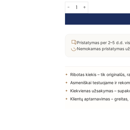
produkto kiekis: Hadat cosmet
Pristatymas per 2–5 d.d. vis
Nemokamas pristatymas už
Ribotas kiekis – tik originalūs, 
Asmeniškai testuojame ir rekom
Kiekvienas užsakymas – supak
Klientų aptarnavimas – greitas,