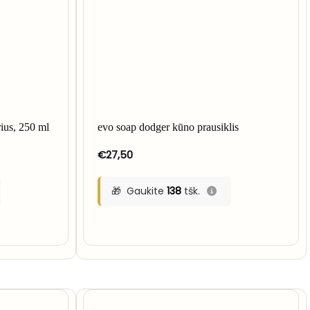
rius, 250 ml
evo soap dodger kūno prausiklis
€
27,50
Gaukite
138
tšk.