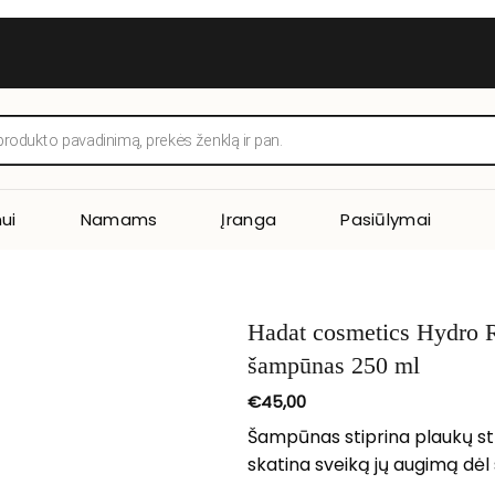
ui
Namams
Įranga
Pasiūlymai
Hadat cosmetics Hydro R
šampūnas 250 ml
€
45,00
Šampūnas stiprina plaukų str
skatina sveiką jų augimą dėl