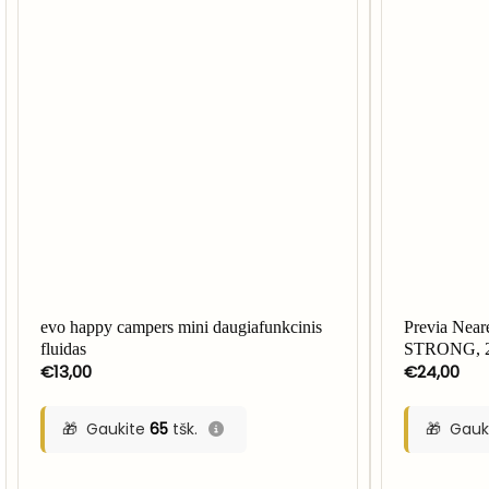
evo happy campers mini daugiafunkcinis
Previa Near
fluidas
STRONG, 
€
13,00
€
24,00
Gaukite
65
tšk.
Gauk