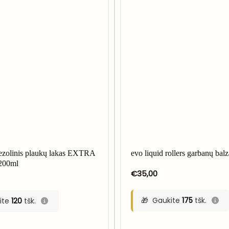
ezolinis plaukų lakas EXTRA
evo liquid rollers garbanų bal
200ml
€
35,00
Gaukite
175
tšk.
ite
120
tšk.