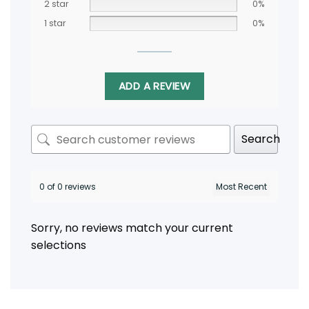
2 star
0%
1 star
0%
ADD A REVIEW
Search
0 of 0 reviews
Sorry, no reviews match your current
selections