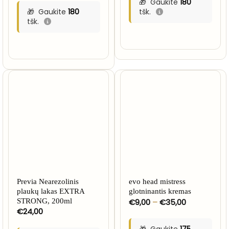
Gaukite
180
Gaukite
180
tšk.
tšk.
Previa Nearezolinis
evo head mistress
plaukų lakas EXTRA
glotninantis kremas
Price
STRONG, 200ml
€
9,00
–
€
35,00
range:
€
24,00
€9,00
through