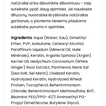
natūraliai arba džiovinkite džiovintuvu – taip
suteiksite ypač daug apimties. Jei naudosite
difuzorių, nuostabiai išryškinsite natūralias
garbanas, o ploniems tiesiems plaukams
suteiksite purumo ir apimties.
Ingredients
: Aqua (Water, Eau), Dimethyl
Ether, PVP, Isobutane, Cetearyl Alcohol,
Paraffinum Liquidum (Mineral Oil, Huile
Minérale), Keratin, Argania Spinosa (Argan)
Kernel Oil, Hedychium Coronarium (White
Ginger) Root Extract, Panthenol, Maris Sal
(Sea Salt, Sel Marin), Oxidized Keratin,
Hydrolyzed Keratin, Hydrolyzed Wheat
Protein, Tocopherol, Behentrimonium
Chloride, Behentrimonium Methosulfate, BHT,
Bisamino PEG/PPG-41/3 Aminoethyl PG-
Propyl Dimethicone, Butylene Glycol,