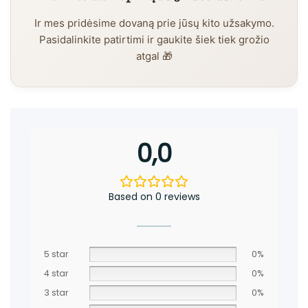
Ir mes pridėsime dovaną prie jūsų kito užsakymo.
Pasidalinkite patirtimi ir gaukite šiek tiek grožio
atgal 🎁
0,0
Based on 0 reviews
5 star
0%
4 star
0%
3 star
0%