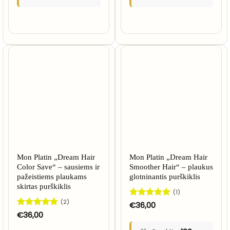
Mon Platin „Dream Hair
Mon Platin „Dream Hair
Color Save“ – sausiems ir
Smoother Hair“ – plaukus
pažeistiems plaukams
glotninantis purškiklis
skirtas purškiklis
(1)
(2)
Įvertinimas:
€
36,00
5
iš 5
Įvertinimas:
€
36,00
5
iš 5