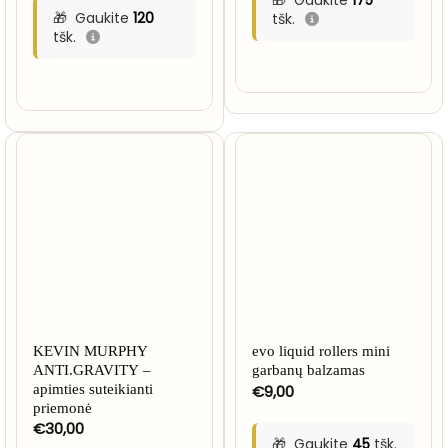
Gaukite
175
€35,00
Gaukite
120
tšk.
tšk.
KEVIN MURPHY
evo liquid rollers mini
ANTI.GRAVITY –
garbanų balzamas
apimties suteikianti
€
9,00
priemonė
€
30,00
Gaukite
45
tšk.