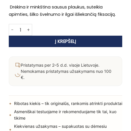
Drėkina ir minkština sausus plaukus, suteikia
apimties, šilko švelnumo ir ilgai išliekančią fiksaciją.
produkto kiekis: Glotninančios formavimo putos Awapuhi
Į KREPŠELĮ
Pristatymas per 2–5 d.d. visoje Lietuvoje.
Nemokamas pristatymas užsakymams nuo 100
€.
Ribotas kiekis – tik originalūs, rankomis atrinkti produktai
Asmeniškai testuojame ir rekomenduojame tik tai, kuo
tikime
Kiekvienas užsakymas – supakuotas su dėmesiu