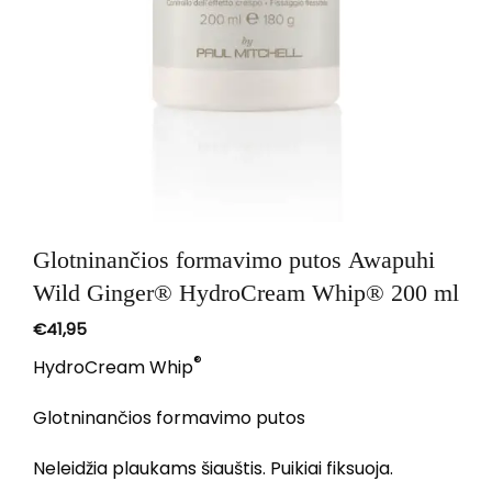
Glotninančios formavimo putos Awapuhi
Wild Ginger® HydroCream Whip® 200 ml
€
41,95
®
HydroCream Whip
Glotninančios formavimo putos
Neleidžia plaukams šiauštis. Puikiai fiksuoja.