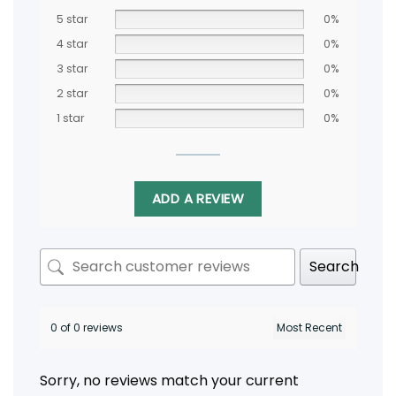
5 star
0%
4 star
0%
3 star
0%
2 star
0%
1 star
0%
ADD A REVIEW
Search
0 of 0 reviews
Sorry, no reviews match your current