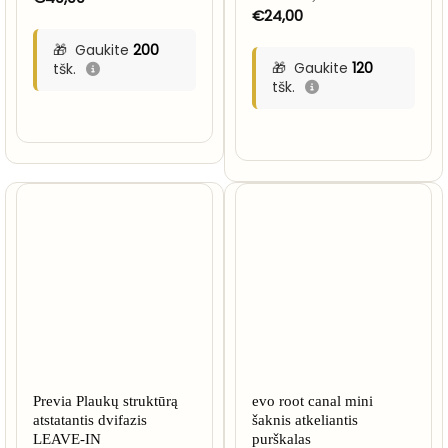
€
24,00
Gaukite
200
Gaukite
120
tšk.
tšk.
Previa Plaukų struktūrą
evo root canal mini
atstatantis dvifazis
šaknis atkeliantis
LEAVE-IN
purškalas