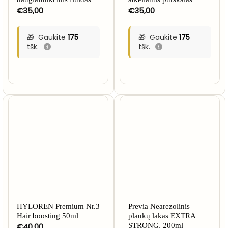
€
35,00
€
35,00
Gaukite
175
Gaukite
175
tšk.
tšk.
HYLOREN Premium Nr.3
Previa Nearezolinis
Hair boosting 50ml
plaukų lakas EXTRA
€
40,00
STRONG, 200ml