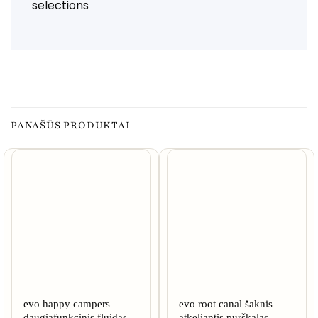
selections
PANAŠŪS PRODUKTAI
evo happy campers
evo root canal šaknis
daugiafunkcinis fluidas
atkeliantis purškalas