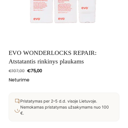
EVO WONDERLOCKS REPAIR:
Atstatantis rinkinys plaukams
Original
Current
€
107,00
€
75,00
price
price
was:
is:
Neturime
€107,00.
€75,00.
Pristatymas per 2–5 d.d. visoje Lietuvoje.
Nemokamas pristatymas užsakymams nuo 100
€.