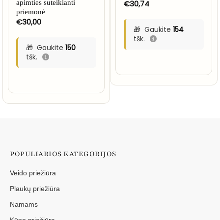
apimties suteikianti
€
30,74
priemonė
€
30,00
Gaukite
154
tšk.
Gaukite
150
tšk.
POPULIARIOS KATEGORIJOS
Veido priežiūra
Plaukų priežiūra
Namams
Kūno priežiūra