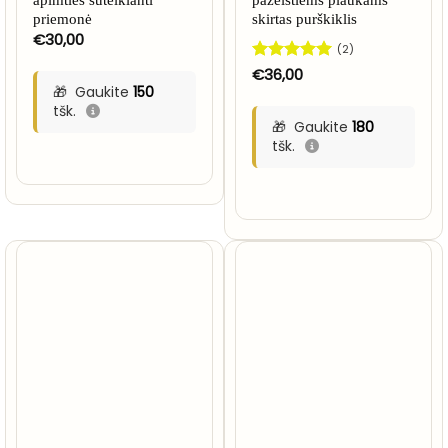
priemonė
skirtas purškiklis
€
30,00
(2)
Įvertinimas:
€
36,00
5
iš 5
Gaukite
150
tšk.
Gaukite
180
tšk.