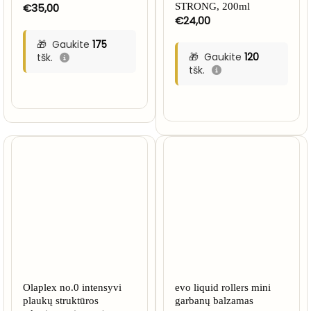
€
35,00
STRONG, 200ml
€
24,00
Gaukite
175
Gaukite
120
tšk.
tšk.
Olaplex no.0 intensyvi
evo liquid rollers mini
plaukų struktūros
garbanų balzamas