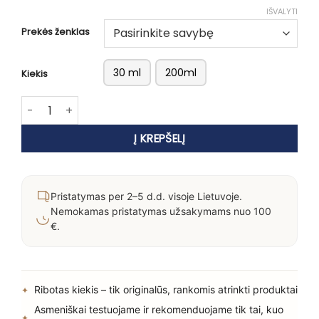
IŠVALYTI
Prekės ženklas
30 ml
200ml
Kiekis
produkto kiekis: evo total recoil stiprios fiksacijos garba
Į KREPŠELĮ
Pristatymas per 2–5 d.d. visoje Lietuvoje.
Nemokamas pristatymas užsakymams nuo 100
€.
Ribotas kiekis – tik originalūs, rankomis atrinkti produktai
Asmeniškai testuojame ir rekomenduojame tik tai, kuo