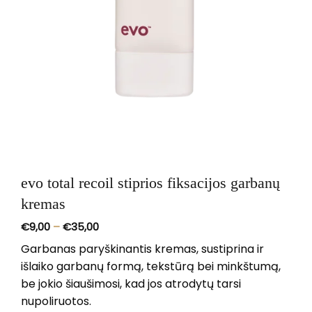
evo total recoil stiprios fiksacijos garbanų
kremas
Price
€
9,00
–
€
35,00
range:
€9,00
Garbanas paryškinantis kremas, sustiprina ir
through
išlaiko garbanų formą, tekstūrą bei minkštumą,
€35,00
be jokio šiaušimosi, kad jos atrodytų tarsi
nupoliruotos.