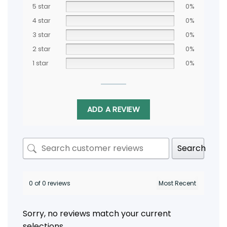
5 star
0%
4 star
0%
3 star
0%
2 star
0%
1 star
0%
ADD A REVIEW
Search
0 of 0 reviews
Sorry, no reviews match your current
selections