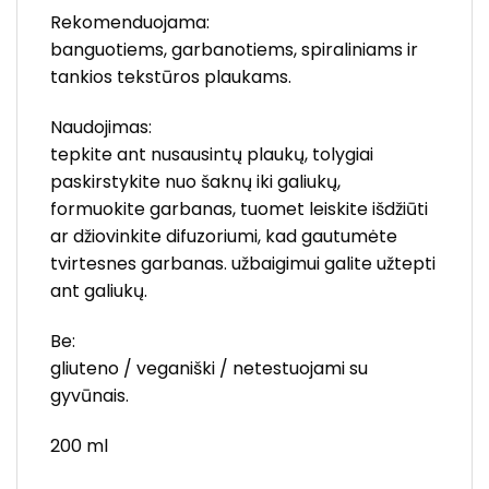
Rekomenduojama:
banguotiems, garbanotiems, spiraliniams ir
tankios tekstūros plaukams.
Naudojimas:
tepkite ant nusausintų plaukų, tolygiai
paskirstykite nuo šaknų iki galiukų,
formuokite garbanas, tuomet leiskite išdžiūti
ar džiovinkite difuzoriumi, kad gautumėte
tvirtesnes garbanas. užbaigimui galite užtepti
ant galiukų.
Be:
gliuteno / veganiški / netestuojami su
gyvūnais.
200 ml