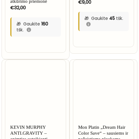
atkūrimo priemonė
€
9,00
€
32,00
Gaukite
45
tšk.
Gaukite
160
tšk.
KEVIN MURPHY
Mon Platin „Dream Hair
ANTI.GRAVITY –
Color Save“ – sausiems ir
apimties suteikianti
pažeistiems plaukams