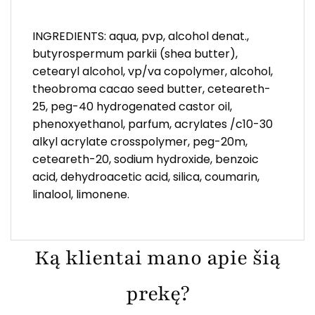
INGREDIENTS: aqua, pvp, alcohol denat.,
butyrospermum parkii (shea butter),
cetearyl alcohol, vp/va copolymer, alcohol,
theobroma cacao seed butter, ceteareth-
25, peg-40 hydrogenated castor oil,
phenoxyethanol, parfum, acrylates /c10-30
alkyl acrylate crosspolymer, peg-20m,
ceteareth-20, sodium hydroxide, benzoic
acid, dehydroacetic acid, silica, coumarin,
linalool, limonene.
Ką klientai mano apie šią
prekę?