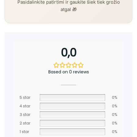
Pasidalinkite patirtimi ir gaukite šiek tiek grožio
atgal 🎁
0,0
Based on 0 reviews
5 star
0%
4 star
0%
3 star
0%
2 star
0%
1 star
0%