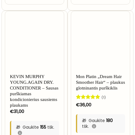
KEVIN MURPHY
Mon Platin „Dream Hair
YOUNG.AGAIN DRY.
Smoother Hair“ – plaukus
CONDITIONER – Sausas
glotninantis purškiklis
purškiamas
(1)
kondicionierius sausiems
Įvertinimas:
€
36,00
plaukams
5
iš 5
€
31,00
Gaukite
180
tšk.
Gaukite
155
tšk.