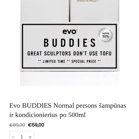
Evo BUDDIES Normal persons šampūnas
ir kondicionierius po 500ml
Original
Current
€
89,00
€
59,00
price
price
was:
is:
produkto kiekis: Evo BUDDIES Normal persons šampūnas ir
€89,00.
€59,00.