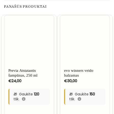
PANAŠŪS PRODUKTAI
NETURIME
Previa Atstatantis
evo winners veido
šampūnas, 250 ml
balzamas
€
24,00
€
30,00
Gaukite
120
Gaukite
150
tšk.
tšk.