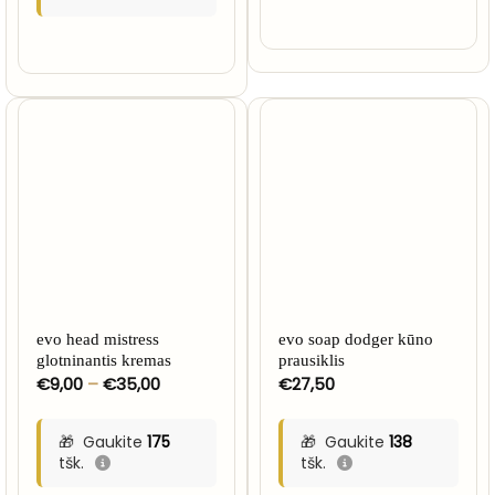
evo head mistress
evo soap dodger kūno
glotninantis kremas
prausiklis
Price
€
9,00
–
€
35,00
€
27,50
range:
€9,00
through
Gaukite
175
Gaukite
138
€35,00
tšk.
tšk.