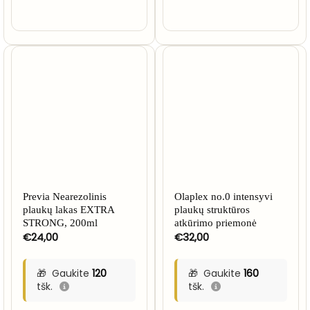
Previa Nearezolinis
Olaplex no.0 intensyvi
plaukų lakas EXTRA
plaukų struktūros
STRONG, 200ml
atkūrimo priemonė
€
24,00
€
32,00
Gaukite
120
Gaukite
160
tšk.
tšk.