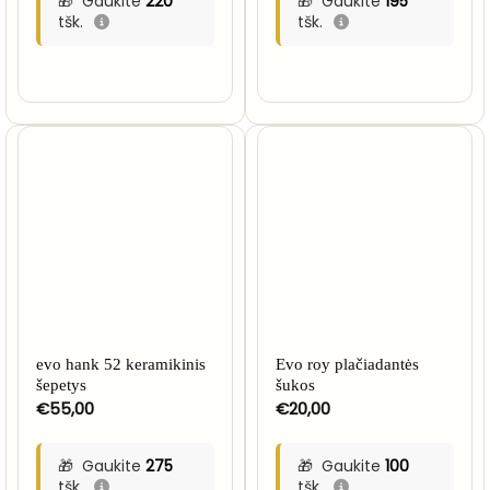
Gaukite
220
Gaukite
195
tšk.
tšk.
evo hank 52 keramikinis
Evo roy plačiadantės
šepetys
šukos
€
55,00
€
20,00
Gaukite
275
Gaukite
100
tšk.
tšk.