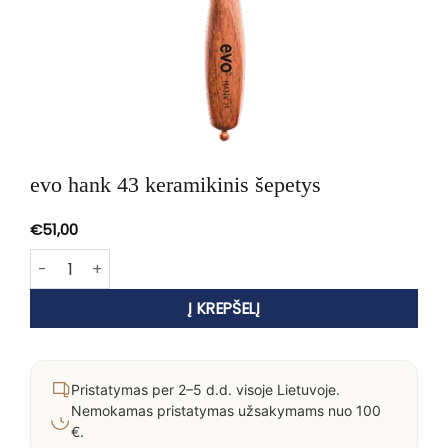
evo hank 43 keramikinis šepetys
€
51,00
produkto kiekis: evo hank 43 keramikinis šepetys
Į KREPŠELĮ
Pristatymas per 2–5 d.d. visoje Lietuvoje.
Nemokamas pristatymas užsakymams nuo 100
€.