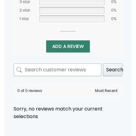
3 star
0%
2 star
0%
1 star
0%
ADD A REVIEW
Search
0 of 0 reviews
Sorry, no reviews match your current
selections