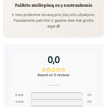
Palikite atsiliepimą su 3 nuotraukomis
Ir mes pridėsime dovaną prie jūsų kito užsakymo.
Pasidalinkite patirtimi ir gaukite šiek tiek grožio
atgal 🎁
0,0
Based on 0 reviews
5 star
0%
4 star
0%