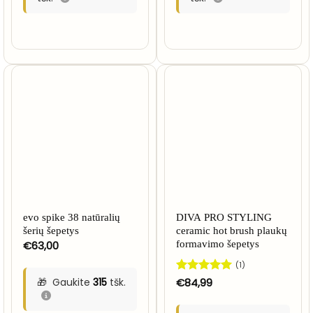
evo spike 38 natūralių
DIVA PRO STYLING
šerių šepetys
ceramic hot brush plaukų
€
63,00
formavimo šepetys
(1)
Gaukite
315
tšk.
Įvertinimas:
€
84,99
5
iš 5