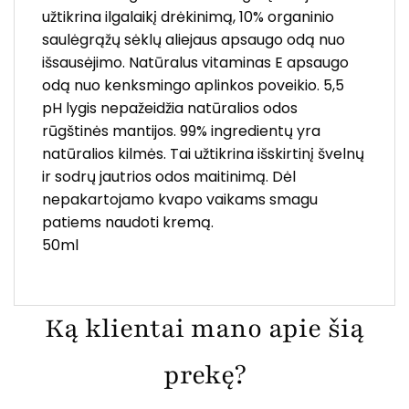
užtikrina ilgalaikį drėkinimą, 10% organinio
saulėgrąžų sėklų aliejaus apsaugo odą nuo
išsausėjimo. Natūralus vitaminas E apsaugo
odą nuo kenksmingo aplinkos poveikio. 5,5
pH lygis nepažeidžia natūralios odos
rūgštinės mantijos. 99% ingredientų yra
natūralios kilmės. Tai užtikrina išskirtinį švelnų
ir sodrų jautrios odos maitinimą. Dėl
nepakartojamo kvapo vaikams smagu
patiems naudoti kremą.
50ml
Ką klientai mano apie šią
prekę?