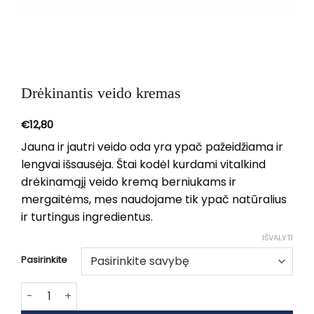
Drėkinantis veido kremas
€
12,80
Jauna ir jautri veido oda yra ypač pažeidžiama ir
lengvai išsausėja. Štai kodėl kurdami vitalkind
drėkinamąjį veido kremą berniukams ir
mergaitėms, mes naudojame tik ypač natūralius
ir turtingus ingredientus.
IŠVALYTI
Pasirinkite
produkto kiekis: Drėkinantis veido kremas