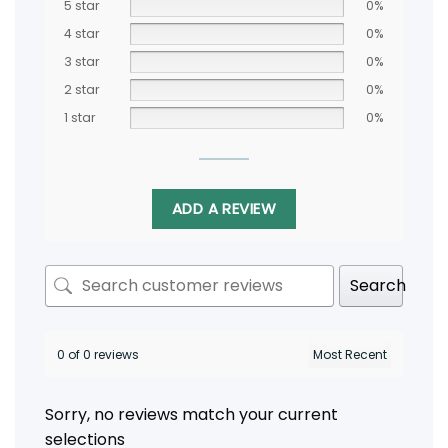
5 star
0%
4 star
0%
3 star
0%
2 star
0%
1 star
0%
ADD A REVIEW
Search
0 of 0 reviews
Sorry, no reviews match your current
selections