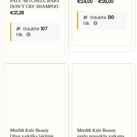
Price
PAUL MITCHELL BABY
€
24,00
–
€
26,00
range:
DON’T CRY SHAMPOO
€24,00
€
21,28
through
Gaukite
130
€26,00
tšk.
Gaukite
107
tšk.
MiniMi Kids Beauty
MiniMi Kids Beauty
Olive vaikiška lakštinė
veido prausiklis vaikams,