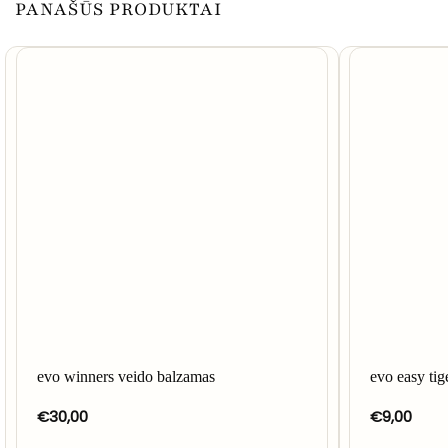
PANAŠŪS PRODUKTAI
evo winners veido balzamas
evo easy tig
€
30,00
€
9,00