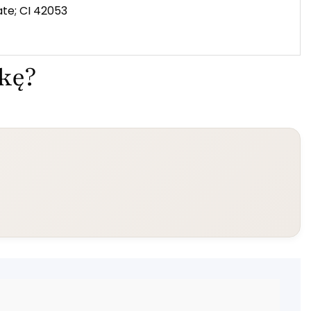
ate; CI 42053
ekę?