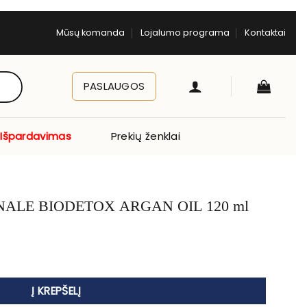
Mūsų komanda
Lojalumo programa
Kontaktai
PASLAUGOS
Išpardavimas
Prekių ženklai
NALE BIODETOX ARGAN OIL 120 ml
ESSIONALE BIODETOX ARGAN OIL 120 ml
Į KREPŠELĮ