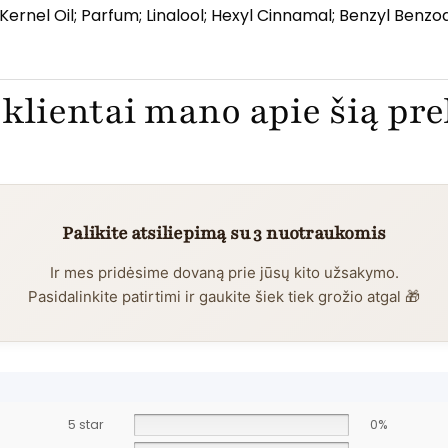
ernel Oil; Parfum; Linalool; Hexyl Cinnamal; Benzyl Benzo
klientai mano apie šią pr
Palikite atsiliepimą su 3 nuotraukomis
Ir mes pridėsime dovaną prie jūsų kito užsakymo.
Pasidalinkite patirtimi ir gaukite šiek tiek grožio atgal 🎁
5 star
0%