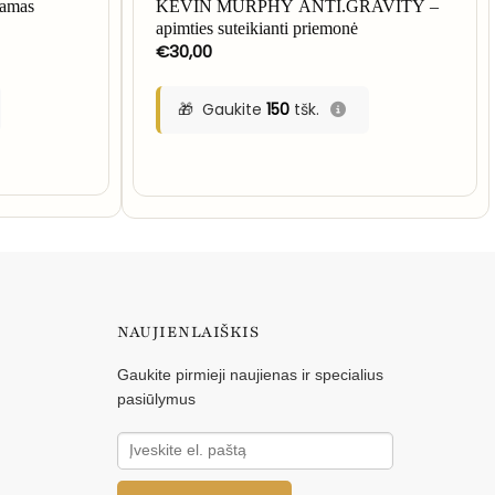
zamas
KEVIN MURPHY ANTI.GRAVITY –
apimties suteikianti priemonė
€
30,00
Gaukite
150
tšk.
NAUJIENLAIŠKIS
Gaukite pirmieji naujienas ir specialius
pasiūlymus