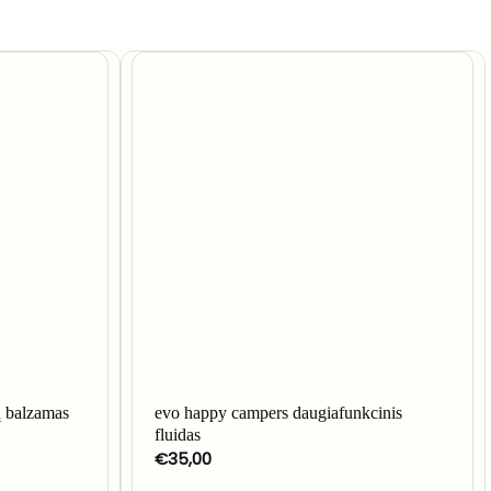
ų balzamas
evo happy campers daugiafunkcinis
fluidas
€
35,00