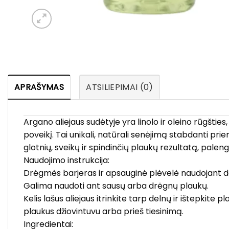
APRAŠYMAS
ATSILIEPIMAI (0)
Argano aliejaus sudėtyje yra linolo ir oleino rūgšties
poveikį. Tai unikali, natūrali senėjimą stabdanti priem
glotnių, sveikų ir spindinčių plaukų rezultatą, pal
Naudojimo instrukcija:
Drėgmės barjeras ir apsauginė plėvelė naudojant d
Galima naudoti ant sausų arba drėgnų plaukų.
Kelis lašus aliejaus itrinkite tarp delnų ir ištepki
plaukus džiovintuvu arba prieš tiesinimą.
Ingredientai: