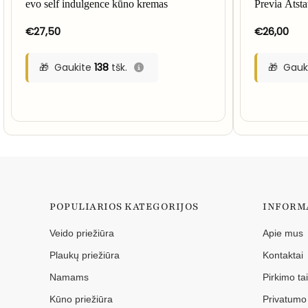
evo self indulgence kūno kremas
Previa Atsta
€
27,50
€
26,00
Gaukite
138
tšk.
Gauk
POPULIARIOS KATEGORIJOS
INFORM
Veido priežiūra
Apie mus
Plaukų priežiūra
Kontaktai
Namams
Pirkimo ta
Kūno priežiūra
Privatumo 