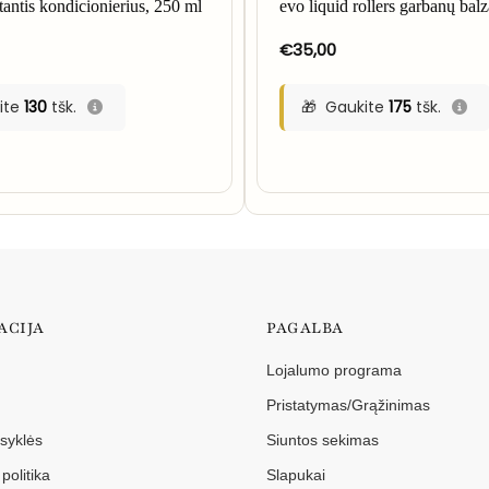
tantis kondicionierius, 250 ml
evo liquid rollers garbanų bal
€
35,00
ite
130
tšk.
Gaukite
175
tšk.
ACIJA
PAGALBA
Lojalumo programa
Pristatymas/Grąžinimas
isyklės
Siuntos sekimas
politika
Slapukai