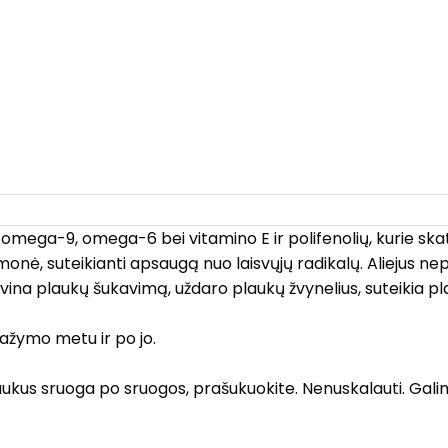
, omega-9, omega-6 bei vitamino E ir polifenolių, kurie skat
onė, suteikianti apsaugą nuo laisvųjų radikalų. Aliejus nepri
engvina plaukų šukavimą, uždaro plaukų žvynelius, suteiki
ažymo metu ir po jo.
te plaukus sruoga po sruogos, prašukuokite. Nenuskalauti. G