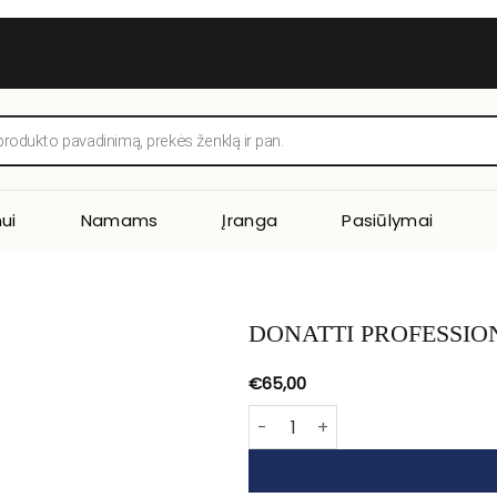
ui
Namams
Įranga
Pasiūlymai
DONATTI PROFESSIO
€
65,00
produkto kiekis: DONATTI PROF