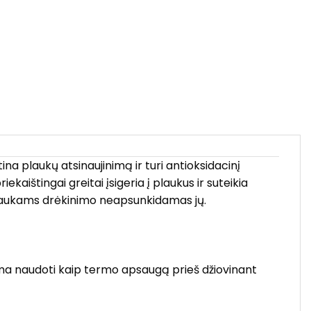
ina plaukų atsinaujinimą ir turi antioksidacinį
ekaištingai greitai įsigeria į plaukus ir suteikia
a plaukams drėkinimo neapsunkidamas jų.
alima naudoti kaip termo apsaugą prieš džiovinant