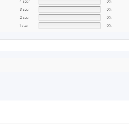
4 star
0%
3 star
0%
2 star
0%
1 star
0%