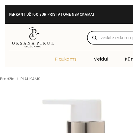
Skip
to
PERKANT UŽ 100 EUR PRISTATOME NEMOKAMAI
content
Products
search
Plaukams
Veidui
Kūn
Pradžia
/
PLAUKAMS