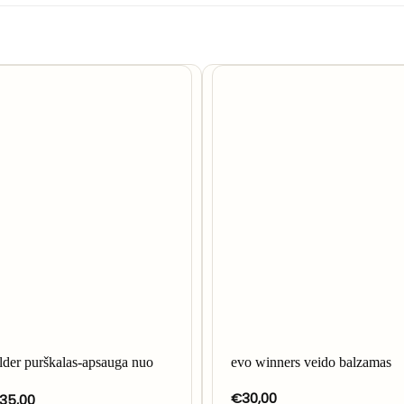
lder purškalas-apsauga nuo
evo winners veido balzamas
€
30,00
Price
35,00