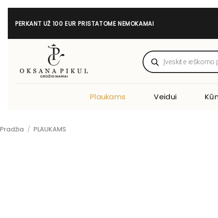
Skip
to
PERKANT UŽ 100 EUR PRISTATOME NEMOKAMAI
content
Products
search
Plaukams
Veidui
Kūn
Pradžia
/
PLAUKAMS