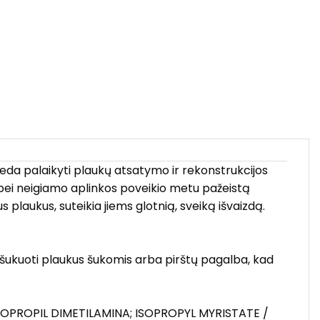
deda palaikyti plaukų atsatymo ir rekonstrukcijos
 bei neigiamo aplinkos poveikio metu pažeistą
 plaukus, suteikia jiems glotnią, sveiką išvaizdą.
rašukuoti plaukus šukomis arba pirštų pagalba, kad
PROPIL DIMETILAMINA; ISOPROPYL MYRISTATE /