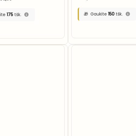
range:
€13,00
through
Gaukite
150
tšk.
ite
175
tšk.
€35,00