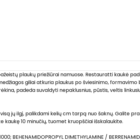
ai pažeistų plaukų priežiūrai namuose. Restauratti kaukė pa
medžiagos giliai atkuria plaukus po šviesinimo, formavimo
kina, padeda suvaldyti nepaklusnius, pūstis, veltis linkusius
isą jų ilgį, palikdami kelių cm tarpą nuo šaknų. Galite p
 kaukę 10 minučių, tuomet kruopščiai išskalaukite.
000; BEHENAMIDOPROPYL DIMETHYLAMINE / BERRENAMIDO