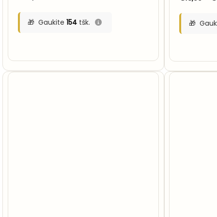
Gaukite
154
tšk.
Gauk