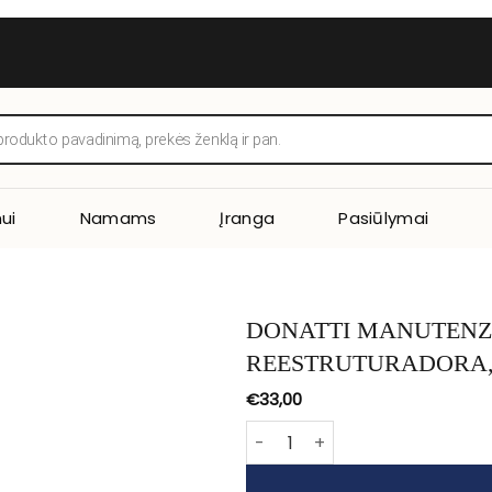
ui
Namams
Įranga
Pasiūlymai
DONATTI MANUTENZIONE
REESTRUTURADORA, 
€
33,00
produkto kiekis: DONATTI MAN