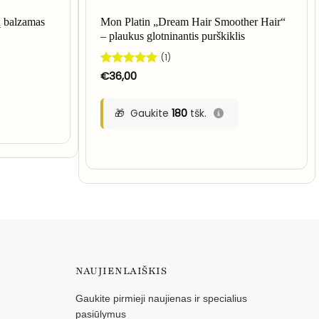
ų balzamas
Mon Platin „Dream Hair Smoother Hair“
– plaukus glotninantis purškiklis
(1)
Įvertinimas:
€
36,00
5
iš 5
Gaukite
180
tšk.
NAUJIENLAIŠKIS
Gaukite pirmieji naujienas ir specialius
pasiūlymus