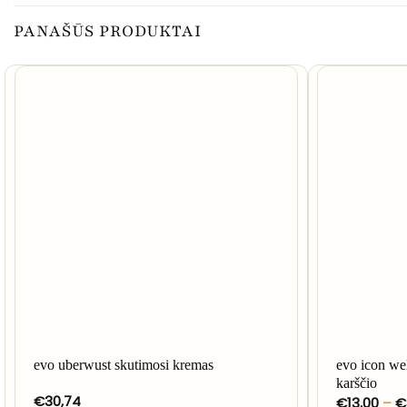
PANAŠŪS PRODUKTAI
evo uberwust skutimosi kremas
evo icon we
karščio
€
30,74
€
13,00
–
€