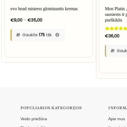
evo head mistress glotninantis kremas
Mon Platin 
sausiems ir 
Price
€
9,00
–
€
35,00
purškiklis
range:
€9,00
through
Gaukite
175
tšk.
Įvertinimas:
€
36,00
€35,00
5
iš 5
Gauk
POPULIARIOS KATEGORIJOS
INFORM
Veido priežiūra
Apie mus