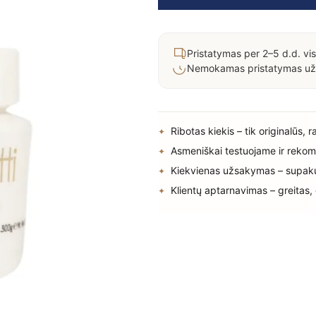
Pristatymas per 2–5 d.d. vis
Nemokamas pristatymas už
Ribotas kiekis – tik originalūs, 
Asmeniškai testuojame ir rekom
Kiekvienas užsakymas – supak
Klientų aptarnavimas – greitas,