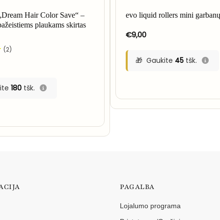
„Dream Hair Color Save“ –
evo liquid rollers mini garban
pažeistiems plaukams skirtas
€
9,00
(2)
Gaukite
45
tšk.
ite
180
tšk.
ACIJA
PAGALBA
Lojalumo programa