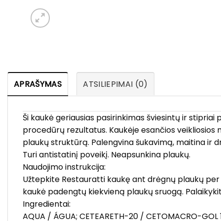
APRAŠYMAS
ATSILIEPIMAI (0)
Ši kaukė geriausias pasirinkimas šviesintų ir stipri
procedūrų rezultatus. Kaukėje esančios veikliosios 
plaukų struktūrą. Palengvina šukavimą, maitina ir drė
Turi antistatinį poveikį. Neapsunkina plaukų.
Naudojimo instrukcija:
Užtepkite Restauratti kaukę ant drėgnų plaukų per v
kaukė padengtų kiekvieną plaukų sruogą. Palaikykite
Ingredientai:
AQUA / ÁGUA; CETEARETH-20 / CETOMACRO-GOL 1