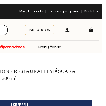
Mūsų komanda
Lojalumo programa
Kontaktai
PASLAUGOS
Išpardavimas
Prekių ženklai
 RESTAURATTI MÁSCARA
300 ml
UTENZIONE RESTAURATTI MÁSCARA REESTRUTURADORA, 300 ml
Į KREPŠELĮ