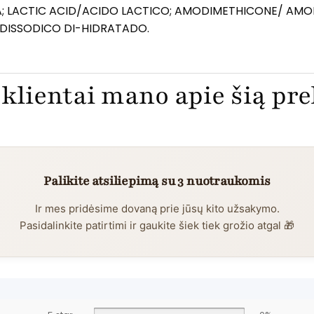
IA; LACTIC ACID/ACIDO LACTICO; AMODIMETHICONE/ AM
 DISSODICO DI-HIDRATADO.
klientai mano apie šią pr
Palikite atsiliepimą su 3 nuotraukomis
Ir mes pridėsime dovaną prie jūsų kito užsakymo.
Pasidalinkite patirtimi ir gaukite šiek tiek grožio atgal 🎁