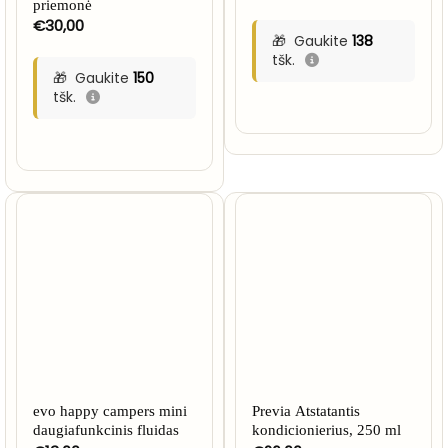
priemonė
€
30,00
Gaukite
138
tšk.
Gaukite
150
tšk.
evo happy campers mini
Previa Atstatantis
daugiafunkcinis fluidas
kondicionierius, 250 ml