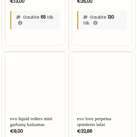
€
13,00
€
26,00
Gaukite
65
tšk.
Gaukite
130
tšk.
evo liquid rollers mini
evo love perpetua
garbanų balzamas
spindesio lašai
€
9,00
€
32,86