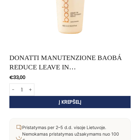
DONATTI MANUTENZIONE BAOBÁ
REDUCE LEAVE IN
NENUPLAUNAMAS
€
33,00
KONDICIONIERIUS, 300 ml
produkto kiekis: DONATTI MANUTENZIONE BAOBÁ REDUCE LE
Į KREPŠELĮ
Pristatymas per 2–5 d.d. visoje Lietuvoje.
Nemokamas pristatymas užsakymams nuo 100