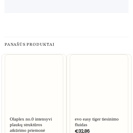
PANAŠŪS PRODUKTAI
Olaplex no.0 intensyvi
evo easy tiger tiesinimo
plaukų struktūros
fluidas
atkūrimo priemonė
€
32,86