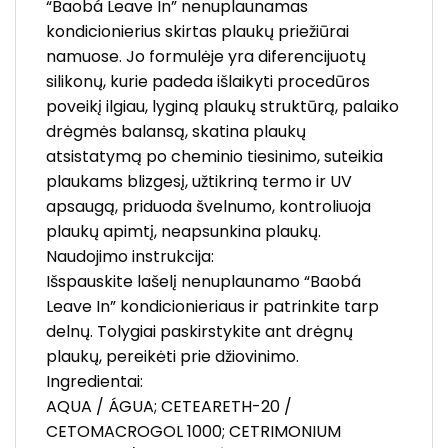
“Baobá Leave In” nenuplaunamas
kondicionierius skirtas plaukų priežiūrai
namuose. Jo formulėje yra diferencijuotų
silikonų, kurie padeda išlaikyti procedūros
poveikį ilgiau, lyginą plaukų struktūrą, palaiko
drėgmės balansą, skatina plaukų
atsistatymą po cheminio tiesinimo, suteikia
plaukams blizgesį, užtikriną termo ir UV
apsaugą, priduoda švelnumo, kontroliuoja
plaukų apimtį, neapsunkina plaukų.
Naudojimo instrukcija:
Išspauskite lašelį nenuplaunamo “Baobá
Leave In” kondicionieriaus ir patrinkite tarp
delnų. Tolygiai paskirstykite ant drėgnų
plaukų, pereikėti prie džiovinimo.
Ingredientai:
AQUA / ÁGUA; CETEARETH-20 /
CETOMACROGOL 1000; CETRIMONIUM