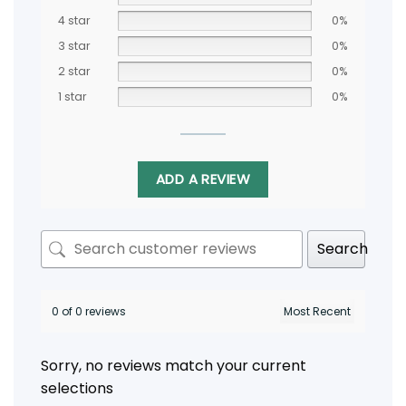
4 star
0%
3 star
0%
2 star
0%
1 star
0%
ADD A REVIEW
Search
0 of 0 reviews
Sorry, no reviews match your current
selections