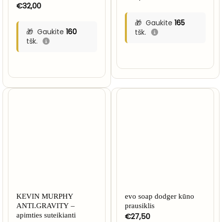
€
32,00
Gaukite
165
Gaukite
160
tšk.
tšk.
KEVIN MURPHY
evo soap dodger kūno
ANTI.GRAVITY –
prausiklis
apimties suteikianti
€
27,50