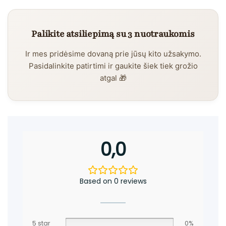
Palikite atsiliepimą su 3 nuotraukomis
Ir mes pridėsime dovaną prie jūsų kito užsakymo.
Pasidalinkite patirtimi ir gaukite šiek tiek grožio
atgal 🎁
0,0
Based on 0 reviews
5 star
0%