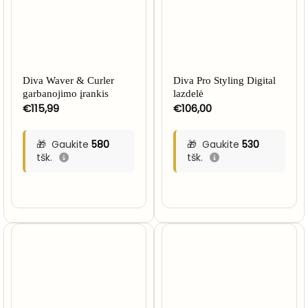
Diva Waver & Curler
Diva Pro Styling Digital
garbanojimo įrankis
lazdelė
€
115,99
€
106,00
Gaukite
580
Gaukite
530
tšk.
tšk.