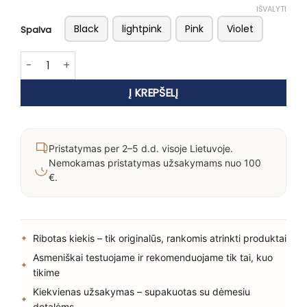
IŠVALYTI
Black
lightpink
Pink
Violet
Spalva
produkto kiekis: Diva Pro Styling Rapida 4000 Pro Hair Dryer
Į KREPŠELĮ
Pristatymas per 2–5 d.d. visoje Lietuvoje.
Nemokamas pristatymas užsakymams nuo 100
€.
Ribotas kiekis – tik originalūs, rankomis atrinkti produktai
Asmeniškai testuojame ir rekomenduojame tik tai, kuo
tikime
Kiekvienas užsakymas – supakuotas su dėmesiu
detalėms