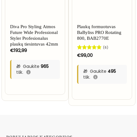
Diva Pro Styling Atmos
Plaukų formuotuvas
Future Wide Professional
BaByliss PRO Rotating
Styler Profesionalus
800, BAB2770E
plaukų tiesintuvas 42mm
(6)
€
192,99
Įvertinimas:
€
99,00
4.83
iš 5
Gaukite
965
Gaukite
495
tšk.
tšk.