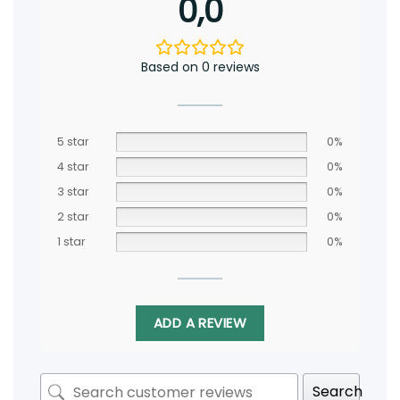
0,0
Based on 0 reviews
5 star
0%
4 star
0%
3 star
0%
2 star
0%
1 star
0%
ADD A REVIEW
Search