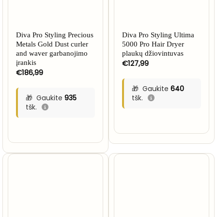
Diva Pro Styling Precious
Diva Pro Styling Ultima
Metals Gold Dust curler
5000 Pro Hair Dryer
and waver garbanojimo
plaukų džiovintuvas
€
127,99
įrankis
€
186,99
Gaukite
640
Gaukite
935
tšk.
tšk.