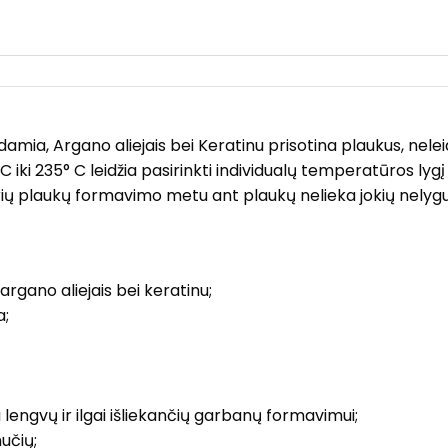
mia, Argano aliejais bei Keratinu prisotina plaukus, neleid
iki 235° C leidžia pasirinkti individualų temperatūros lygį
 kurių plaukų formavimo metu ant plaukų nelieka jokių nely
rgano aliejais bei keratinu;
a;
a lengvų ir ilgai išliekančių garbanų formavimui;
učių;