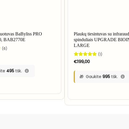
muotuvas BaByliss PRO
Plaukų tiesintuvas su infraraud
00, BAB2770E
spinduliais UPGRADE BI
LARGE
(6)
(1)
Įvertinimas:
€
199,00
5
iš 5
ite
495
tšk.
Gaukite
995
tšk.