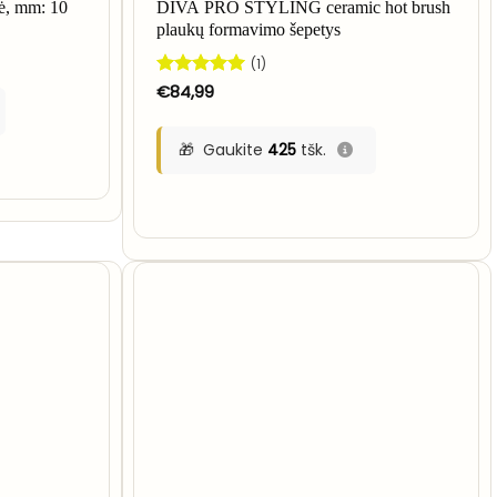
lė, mm: 10
DIVA PRO STYLING ceramic hot brush
plaukų formavimo šepetys
(1)
Įvertinimas:
€
84,99
5
iš 5
Gaukite
425
tšk.