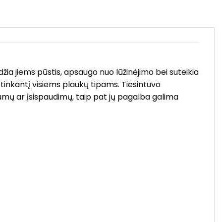
žia jiems pūstis, apsaugo nuo lūžinėjimo bei suteikia
 tinkantį visiems plaukų tipams. Tiesintuvo
gumų ar įsispaudimų, taip pat jų pagalba galima