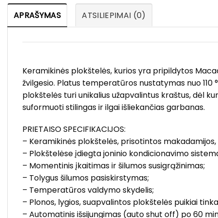
APRAŠYMAS
ATSILIEPIMAI (0)
Keramikinės plokštelės, kurios yra pripildytos Macada
žvilgesio. Platus temperatūros nustatymas nuo 110 °C 
plokštelės turi unikalius užapvalintus kraštus, dėl
suformuoti stilingas ir ilgai išliekančias garbanas.
PRIETAISO SPECIFIKACIJOS:
– Keramikinės plokštelės, prisotintos makadamijos, a
– Plokštelėse įdiegta joninio kondicionavimo sistem
– Momentinis įkaitimas ir šilumos susigrąžinimas;
– Tolygus šilumos pasiskirstymas;
– Temperatūros valdymo skydelis;
– Plonos, lygios, suapvalintos plokštelės puikiai tink
– Automatinis išsijungimas (auto shut off) po 60 min