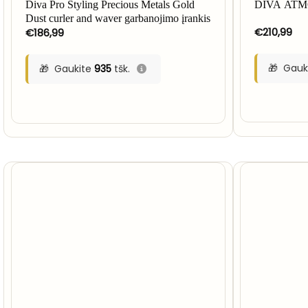
Diva Pro Styling Precious Metals Gold
DIVA ATM
Dust curler and waver garbanojimo įrankis
€
210,99
€
186,99
Gauk
Gaukite
935
tšk.