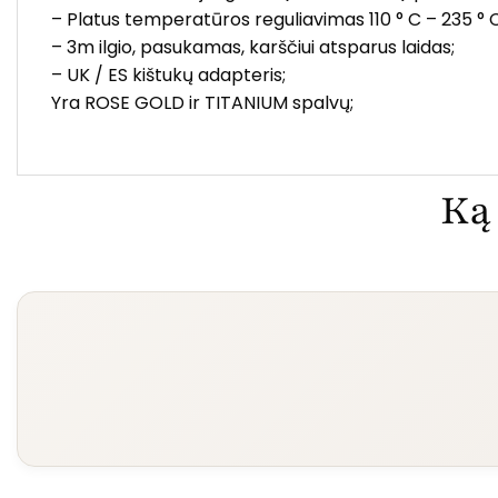
– Platus temperatūros reguliavimas 110 ° C – 235 ° C
– 3m ilgio, pasukamas, karščiui atsparus laidas;
– UK / ES kištukų adapteris;
Yra ROSE GOLD ir TITANIUM spalvų;
Ką 