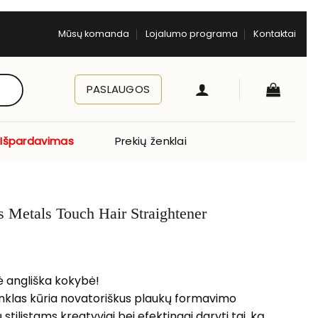
Mūsų komanda
Lojalumo programa
Kontaktai
PASLAUGOS
Išpardavimas
Prekių ženklai
s Metals Touch Hair Straightener
žė angliška kokybė!
ženklas kūria novatoriškus plaukų formavimo
 stilistams kreatyviai bei efektingai daryti tai, ką