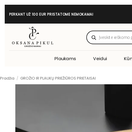
Skip
to
PERKANT UŽ 100 EUR PRISTATOME NEMOKAMAI
content
Products
search
Plaukams
Veidui
Kūn
Pradžia
/
GROŽIO IR PLAUKŲ PRIEŽIŪROS PRIETAISAI