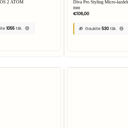
OS 2 ATOM
Diva Pro Styling Micro-lazde
mm
€
106,00
ite
1055
tšk.
Gaukite
530
tšk.