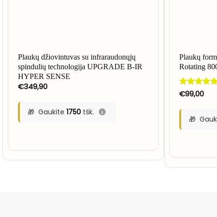
Plaukų džiovintuvas su infraraudonųjų
Plaukų for
spindulių technologija UPGRADE B-IR
Rotating 8
HYPER SENSE
€
349,90
Įvertinimas:
€
99,00
4.83
iš 5
Gaukite
1750
tšk.
Gauk