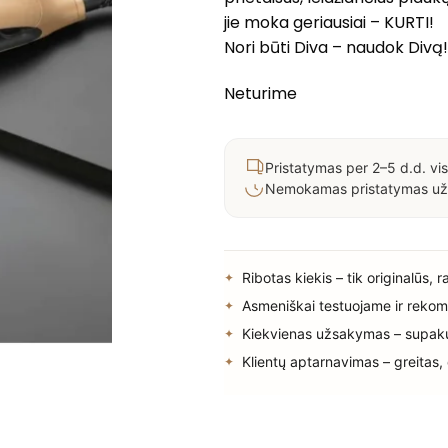
jie moka geriausiai – KURTI!
Nori būti Diva – naudok Divą!
Neturime
Pristatymas per 2–5 d.d. vis
Nemokamas pristatymas už
Ribotas kiekis – tik originalūs, 
Asmeniškai testuojame ir rekom
Kiekvienas užsakymas – supak
Klientų aptarnavimas – greitas,