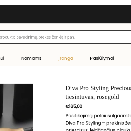
ui
Namams
Įranga
Pasiūlymai
Diva Pro Styling Preciou
tiesintuvas, rosegold
€
165,00
Pasitikėjimą pelniusi ilgaam
Diva Pro Styling – prekinis 
prietaisus, leidžiančius plaukų