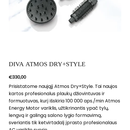
DIVA ATMOS DRY+STYLE
€
330,00
Prisistatome naująjį Atmos Dry+Style. Tai naujos
kartos profesionalus plaukų džiovintuvas ir
formuotuvas, kurį išskiria 100 000 aps./min Atmos
Energy Motor variklis, užtikrinantis ypač tylų,
lengvą ir galingą salono lygio formavimą,
sveriantis tik ketvirtadalį įprasto profesionalaus
AC variklio svorio.