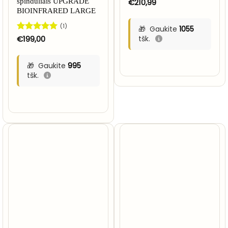
spinduliais UPGRADE
€
210,99
BIOINFRARED LARGE
(1)
Gaukite
1055
Įvertinimas:
€
199,00
tšk.
5
iš 5
Gaukite
995
tšk.