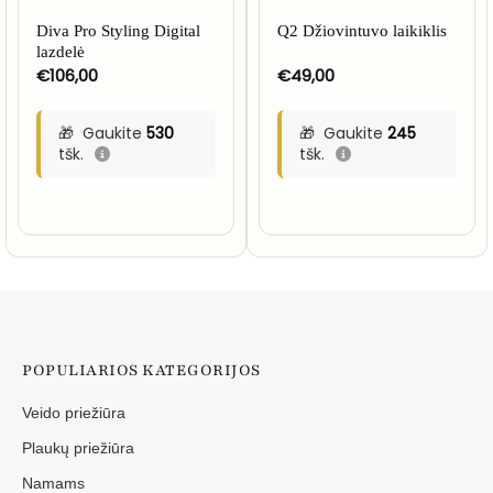
Diva Pro Styling Digital
Q2 Džiovintuvo laikiklis
lazdelė
€
106,00
€
49,00
Gaukite
530
Gaukite
245
tšk.
tšk.
POPULIARIOS KATEGORIJOS
Veido priežiūra
Plaukų priežiūra
Namams