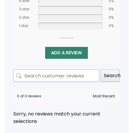
4 star
0%
3 star
0%
2 star
0%
1 star
0%
ADD A REVIEW
Search
0 of 0 reviews
Sorry, no reviews match your current
selections