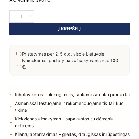
produkto kiekis: DIVA ATMOS DRY+STYLE
Į KREPŠELĮ
Pristatymas per 2–5 d.d. visoje Lietuvoje.
Nemokamas pristatymas užsakymams nuo 100
€.
Ribotas kiekis – tik originalūs, rankomis atrinkti produktai
Asmeniškai testuojame ir rekomenduojame tik tai, kuo
tikime
Kiekvienas užsakymas – supakuotas su dėmesiu
detalėms
Klientų aptarnavimas – greitas, draugiškas ir rūpestingas