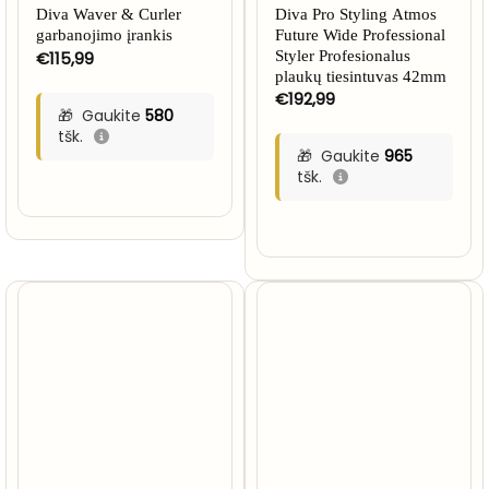
Diva Waver & Curler
Diva Pro Styling Atmos
garbanojimo įrankis
Future Wide Professional
€
115,99
Styler Profesionalus
plaukų tiesintuvas 42mm
€
192,99
Gaukite
580
tšk.
Gaukite
965
tšk.