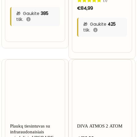
(1)
Įvertinimas:
€
84,99
5
iš 5
Gaukite
385
tšk.
Gaukite
425
tšk.
Plaukų tiesintuvas su
DIVA ATMOS 2 ATOM
infraraudonaisiais