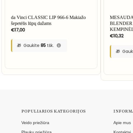
da Vinci CLASSIC LIP 966-6 Makiažo
MESAUDA
šepetėlis lūpų dažams
BLENDER
€
17,00
KEMPINĖ
€
10,32
Gaukite
85
tšk.
Gauk
POPULIARIOS KATEGORIJOS
INFORM
Veido priežiūra
Apie mus
Plaukų priežiūra
Kontaktai