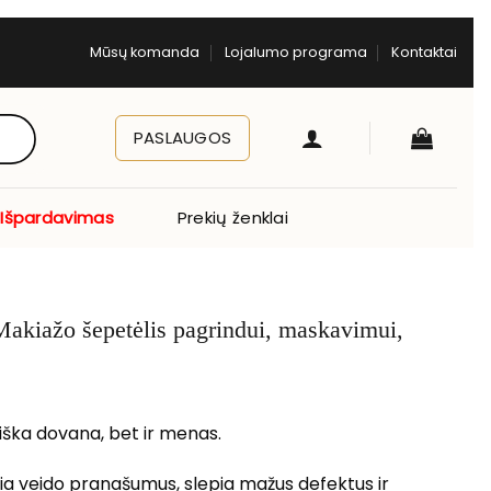
Mūsų komanda
Lojalumo programa
Kontaktai
PASLAUGOS
Išpardavimas
Prekių ženklai
kiažo šepetėlis pagrindui, maskavimui,
viška dovana, bet ir menas.
a veido pranašumus, slepia mažus defektus ir