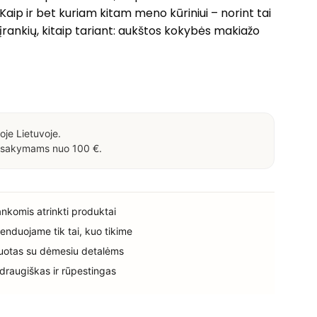
aip ir bet kuriam kitam meno kūriniui – norint tai
 įrankių, kitaip tariant: aukštos kokybės makiažo
oje Lietuvoje.
sakymams nuo 100 €.
rankomis atrinkti produktai
enduojame tik tai, kuo tikime
uotas su dėmesiu detalėms
 draugiškas ir rūpestingas