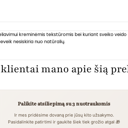
liavimui kreminėmis tekstūromis bei kuriant sveiko veid
eveik nesiskiria nuo natūralių.
klientai mano apie šią pr
Palikite atsiliepimą su 3 nuotraukomis
Ir mes pridėsime dovaną prie jūsų kito užsakymo.
Pasidalinkite patirtimi ir gaukite šiek tiek grožio atgal 🎁