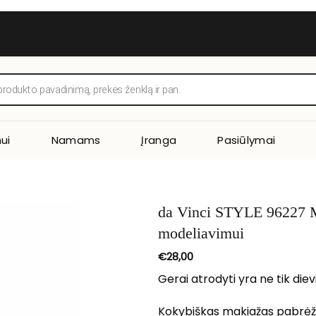
ui
Namams
Įranga
Pasiūlymai
da Vinci STYLE 96227 Ma
modeliavimui
€
28,00
Gerai atrodyti yra ne tik die
Kokybiškas makiažas pabrėži