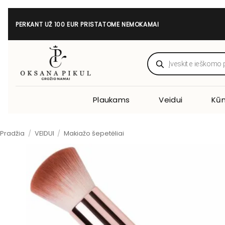
Skip
to
PERKANT UŽ 100 EUR PRISTATOME NEMOKAMAI
content
Products
search
Plaukams
Veidui
Kūn
Pradžia
/
VEIDUI
/
Makiažo šepetėliai