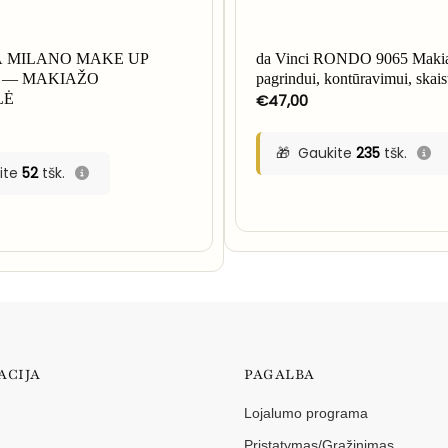
 MILANO MAKE UP
da Vinci RONDO 9065 Makiaž
 — MAKIAŽO
pagrindui, kontūravimui, skai
€
47,00
LĖ
Gaukite
235
tšk.
ite
52
tšk.
ACIJA
PAGALBA
Lojalumo programa
Pristatymas/Grąžinimas