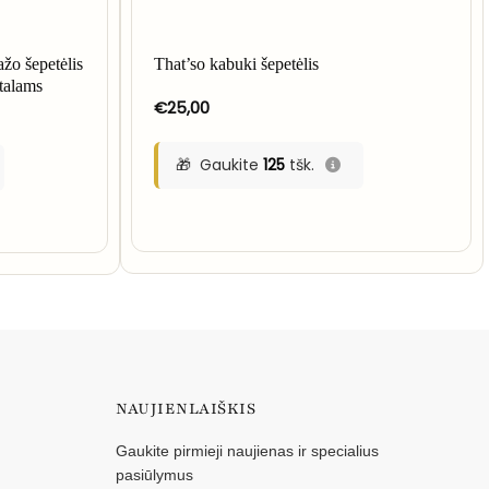
o šepetėlis
That’so kabuki šepetėlis
stalams
€
25,00
Gaukite
125
tšk.
NAUJIENLAIŠKIS
Gaukite pirmieji naujienas ir specialius
pasiūlymus