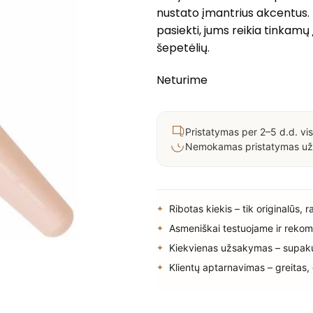
nustato įmantrius akcentus. K
pasiekti, jums reikia tinkamų
šepetėlių.
Neturime
Pristatymas per 2–5 d.d. vis
Nemokamas pristatymas už
Ribotas kiekis – tik originalūs, 
Asmeniškai testuojame ir rekom
Kiekvienas užsakymas – supak
Klientų aptarnavimas – greitas,