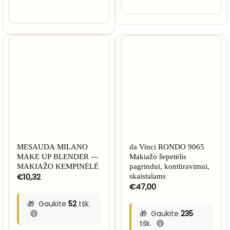
MESAUDA MILANO
da Vinci RONDO 9065
MAKE UP BLENDER —
Makiažo šepetėlis
MAKIAŽO KEMPINĖLĖ
pagrindui, kontūravimui,
€
10,32
skaistalams
€
47,00
Gaukite
52
tšk.
Gaukite
235
tšk.