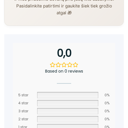
Pasidalinkite patirtimi ir gaukite šiek tiek grožio
atgal 🎁
0,0
Based on 0 reviews
5 star
0%
4 star
0%
3 star
0%
2 star
0%
1 star
0%