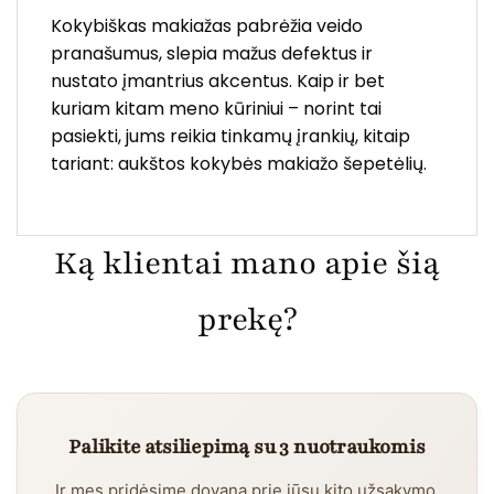
Kokybiškas makiažas pabrėžia veido
pranašumus, slepia mažus defektus ir
nustato įmantrius akcentus. Kaip ir bet
kuriam kitam meno kūriniui – norint tai
pasiekti, jums reikia tinkamų įrankių, kitaip
tariant: aukštos kokybės makiažo šepetėlių.
Ką klientai mano apie šią
prekę?
Palikite atsiliepimą su 3 nuotraukomis
Ir mes pridėsime dovaną prie jūsų kito užsakymo.