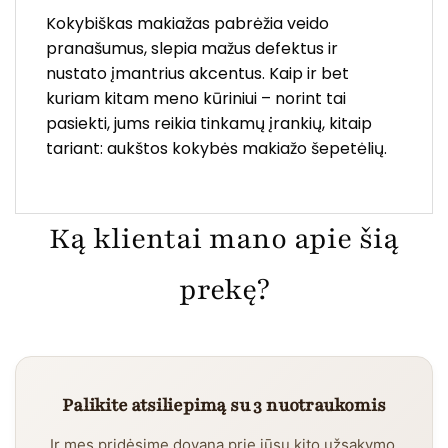
Kokybiškas makiažas pabrėžia veido
pranašumus, slepia mažus defektus ir
nustato įmantrius akcentus. Kaip ir bet
kuriam kitam meno kūriniui – norint tai
pasiekti, jums reikia tinkamų įrankių, kitaip
tariant: aukštos kokybės makiažo šepetėlių.
Ką klientai mano apie šią
prekę?
Palikite atsiliepimą su 3 nuotraukomis
Ir mes pridėsime dovaną prie jūsų kito užsakymo.