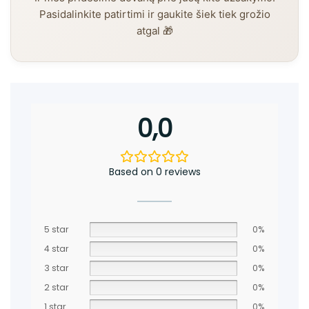
Pasidalinkite patirtimi ir gaukite šiek tiek grožio
atgal 🎁
0,0
Based on 0 reviews
5 star
0%
4 star
0%
3 star
0%
2 star
0%
1 star
0%