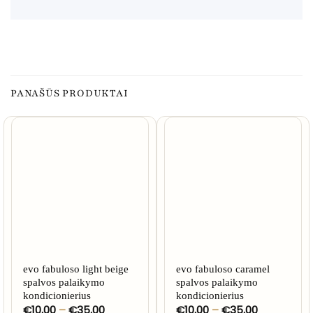
PANAŠŪS PRODUKTAI
evo fabuloso light beige
evo fabuloso caramel
spalvos palaikymo
spalvos palaikymo
kondicionierius
kondicionierius
Price
Price
€
10,00
–
€
35,00
€
10,00
–
€
35,00