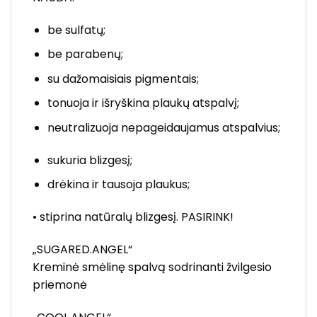
be sulfatų;
be parabenų;
su dažomaisiais pigmentais;
tonuoja ir išryškina plaukų atspalvį;
neutralizuoja nepageidaujamus atspalvius;
sukuria blizgesį;
drėkina ir tausoja plaukus;
• stiprina natūralų blizgesį. PASIRINK!
„SUGARED.ANGEL“
Kreminė smėlinę spalvą sodrinanti žvilgesio
priemonė