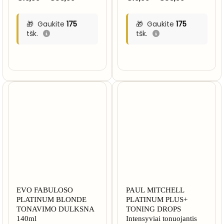
range:
range:
€10,00
€10,00
through
through
Gaukite
175
Gaukite
175
€35,00
€35,00
tšk.
tšk.
EVO FABULOSO
PAUL MITCHELL
PLATINUM BLONDE
PLATINUM PLUS+
TONAVIMO DULKSNA
TONING DROPS
140ml
Intensyviai tonuojantis