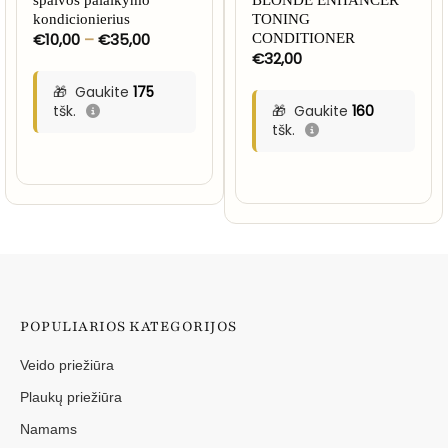
kondicionierius
TONING
Price
€
10,00
–
€
35,00
CONDITIONER
range:
€
32,00
€10,00
through
Gaukite
175
€35,00
tšk.
Gaukite
160
tšk.
POPULIARIOS KATEGORIJOS
Veido priežiūra
Plaukų priežiūra
Namams