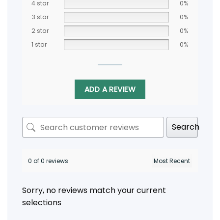
4 star
0%
3 star
0%
2 star
0%
1 star
0%
ADD A REVIEW
Search
0 of 0 reviews
Sorry, no reviews match your current
selections