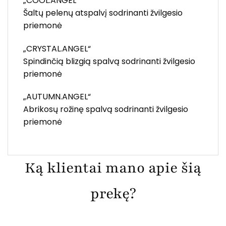
„COOL.ANGEL“
Šaltų pelenų atspalvį sodrinanti žvilgesio
priemonė
„CRYSTAL.ANGEL“
Spindinčią blizgią spalvą sodrinanti žvilgesio
priemonė
„AUTUMN.ANGEL“
Abrikosų rožinę spalvą sodrinanti žvilgesio
priemonė
Ką klientai mano apie šią
prekę?