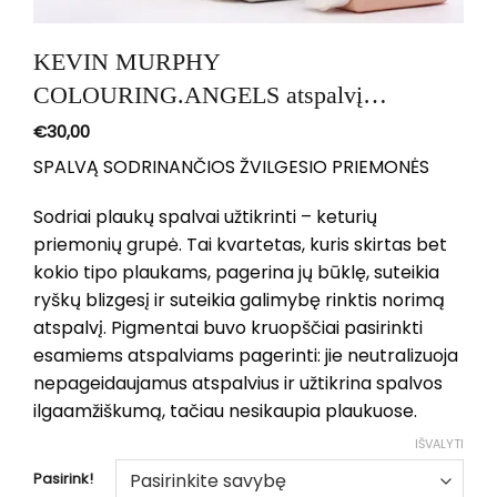
KEVIN MURPHY
COLOURING.ANGELS atspalvį
suteikiantys kondicionieriai
€
30,00
SPALVĄ SODRINANČIOS ŽVILGESIO PRIEMONĖS
Sodriai plaukų spalvai užtikrinti – keturių
priemonių grupė. Tai kvartetas, kuris skirtas bet
kokio tipo plaukams, pagerina jų būklę, suteikia
ryškų blizgesį ir suteikia galimybę rinktis norimą
atspalvį. Pigmentai buvo kruopščiai pasirinkti
esamiems atspalviams pagerinti: jie neutralizuoja
nepageidaujamus atspalvius ir užtikrina spalvos
ilgaamžiškumą, tačiau nesikaupia plaukuose.
IŠVALYTI
Pasirink!