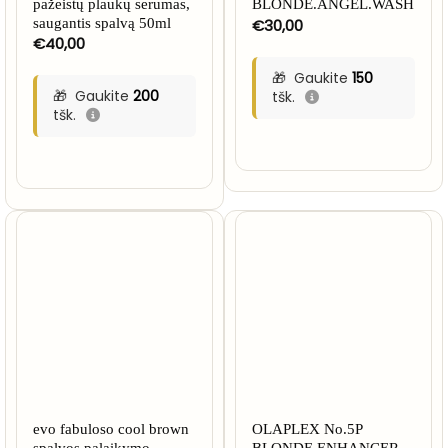
pažeistų plaukų serumas,
BLONDE.ANGEL.WASH
saugantis spalvą 50ml
€
30,00
€
40,00
Gaukite
150
Gaukite
200
tšk.
tšk.
evo fabuloso cool brown
OLAPLEX No.5P
spalvos palaikymo
BLONDE ENHANCER