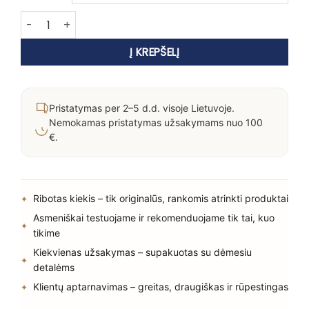
produkto kiekis: KEVIN MURPHY COLOURING.ANGELS atspalvį s
Į KREPŠELĮ
Pristatymas per 2–5 d.d. visoje Lietuvoje.
Nemokamas pristatymas užsakymams nuo 100
€.
Ribotas kiekis – tik originalūs, rankomis atrinkti produktai
Asmeniškai testuojame ir rekomenduojame tik tai, kuo
tikime
Kiekvienas užsakymas – supakuotas su dėmesiu
detalėms
Klientų aptarnavimas – greitas, draugiškas ir rūpestingas