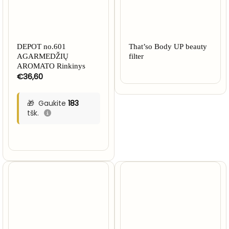
DEPOT no.601
That’so Body UP beauty
AGARMEDŽIŲ
filter
AROMATO Rinkinys
€
36,60
Gaukite
183
tšk.
NETURIME