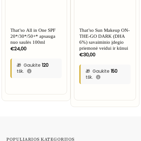
That’so All in One SPF
That’so Sun Makeup ON-
20*/30*/50+* apsauga
THE-GO DARK (DHA
nuo saulės 100ml
6%) savaiminio įdegio
€
24,00
priemonė veidui ir kūnui
€
30,00
Gaukite
120
tšk.
Gaukite
150
tšk.
POPULIARIOS KATEGORIJOS