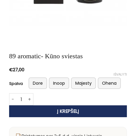
89 aromatic- Kūno sviestas
€
27,00
IŠVALYTI
Dore
Inoop
Majesty
Ohena
Spalva
produkto kiekis: 89 aromatic- Kūno sviestas
Į KREPŠELĮ
Pristatymas per 2–5 d.d. visoje Lietuvoje.