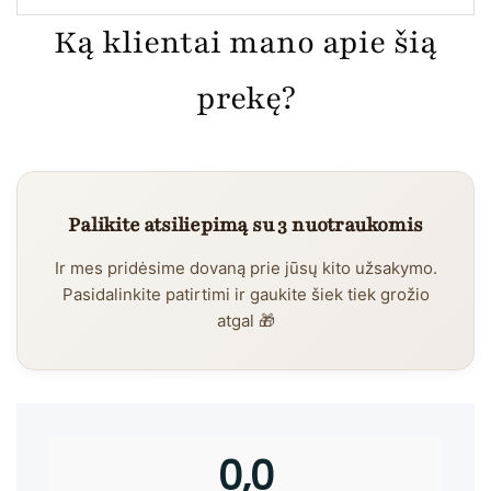
Ką klientai mano apie šią
prekę?
Palikite atsiliepimą su 3 nuotraukomis
Ir mes pridėsime dovaną prie jūsų kito užsakymo.
Pasidalinkite patirtimi ir gaukite šiek tiek grožio
atgal 🎁
0,0