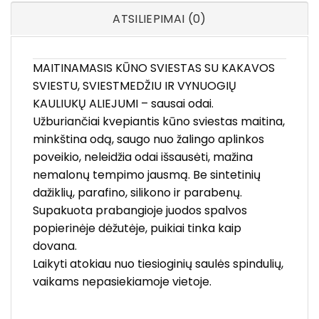
ATSILIEPIMAI (0)
MAITINAMASIS KŪNO SVIESTAS SU KAKAVOS
SVIESTU, SVIESTMEDŽIU IR VYNUOGIŲ
KAULIUKŲ ALIEJUMI – sausai odai.
Užburiančiai kvepiantis kūno sviestas maitina,
minkština odą, saugo nuo žalingo aplinkos
poveikio, neleidžia odai išsausėti, mažina
nemalonų tempimo jausmą. Be sintetinių
dažiklių, parafino, silikono ir parabenų.
Supakuota prabangioje juodos spalvos
popierinėje dėžutėje, puikiai tinka kaip
dovana.
Laikyti atokiau nuo tiesioginių saulės spindulių,
vaikams nepasiekiamoje vietoje.